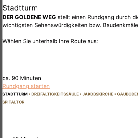
Stadtturm
DER GOLDENE WEG
stellt einen Rundgang durch di
wichtigsten Sehens­würdigkeiten bzw. Bau­denk­mäle
Wählen Sie unterhalb Ihre Route aus:
DER GOLDENE WEG
- lange Route -
ca. 90 Minuten
Rundgang starten
STADTTURM
▪
DREI­FALTIG­KEITSSÄULE
▪
JAKOBS­KIRCHE
▪
GÄUBODE
SPITALTOR
DER GOLDENE WEG
- kurze Route -