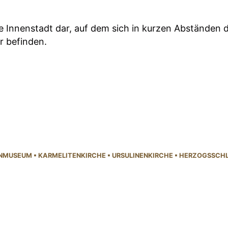
e Innenstadt dar, auf dem sich in kurzen Ab­ständen d
r befinden.
N­MUSEUM
▪
KARMELITEN­KIRCHE
▪
URSULINEN­KIRCHE
▪
HERZOGS­SCH